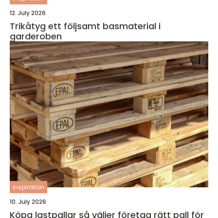
12. July 2026
Trikåtyg ett följsamt basmaterial i
garderoben
inspiration
10. July 2026
Köpa lastpallar så väljer företag rätt pall för