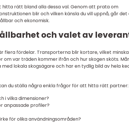
tt hitta rätt bland alla dessa val. Genom att prata om
onstruktionen blir och vilken känsla du vill uppnå, går det 
hållbar och ekonomisk.
ållbarhet och valet av leveran
är flera fördelar. Transporterna blir kortare, vilket minska
er om var träden kommer ifrån och hur skogen sköts. Må
med lokala skogsägare och har en tydlig bild av hela ke
an du ställa några enkla frågor för att hitta rätt partner:
h i vilka dimensioner?
er anpassade profiler?
 virke för olika användningsområden?