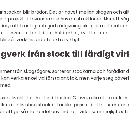
r stockar blir brädor. Det är navet mellan skogen och all
årdsprojekt till avancerade huskonstruktioner. När ett så
, rätt träslag och god rådgivning, skapas material so
tt använda. I en tid där hållbarhet, kvalitet och
blir sågverkens arbete extra viktigt.
gverk från stock till färdigt vi
mmer från skogsägare, sorterar stockarna och förädlar
en kan verka enkel vid första anblick, men varje steg påver
 med.
ion, kvalitet och ibland träslag. Grova, raka stockar kan 
ller mer kvistiga stockar kanske passar bättre som pane
för att ge så stor andel användbart virke som möjligt och