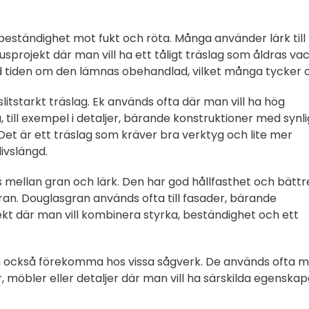
beständighet mot fukt och röta. Många använder lärk till t
projekt där man vill ha ett tåligt träslag som åldras vac
ed tiden om den lämnas obehandlad, vilket många tycker 
litstarkt träslag. Ek används ofta där man vill ha hög
, till exempel i detaljer, bärande konstruktioner med synli
Det är ett träslag som kräver bra verktyg och lite mer
ivslängd.
ellan gran och lärk. Den har god hållfasthet och bättr
ran. Douglasgran används ofta till fasader, bärande
kt där man vill kombinera styrka, beständighet och ett
n också förekomma hos vissa sågverk. De används ofta 
er, möbler eller detaljer där man vill ha särskilda egenskap