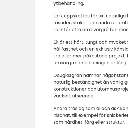
ytbehandling.
Lärk uppskattas för sin naturliga 
fasader, staket och andra utomhus
Lärk får ofta en silvergrå ton m
Ek är ett hårt, tungt och mycket s
hållfasthet och en exklusiv känsla
trä eller mer påkostade projekt. 
omsorg, men belöningen är lång l
Douglasgran hamnar någonstans m
naturlig beständighet än vanlig g
konstruktioner och utomhusproje
vackert utseende.
Andra träslag som al och ask ka
nischat, till exempel för snickeri
som hårdhet, färg eller struktur.