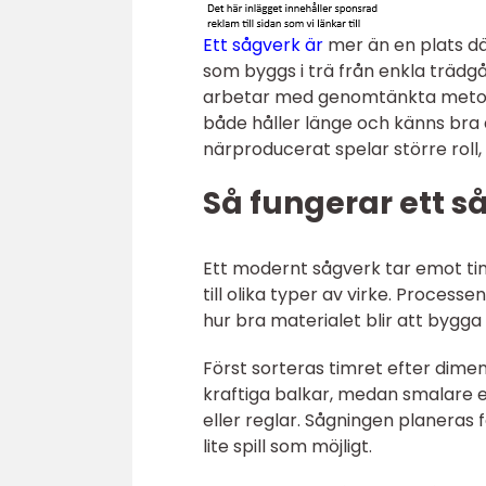
Ett sågverk är
mer än en plats dä
som byggs i trä från enkla trädg
arbetar med genomtänkta metoder
både håller länge och känns bra a
närproducerat spelar större roll, 
Så fungerar ett så
Ett modernt sågverk tar emot ti
till olika typer av virke. Process
hur bra materialet blir att bygga
Först sorteras timret efter dimens
kraftiga balkar, medan smalare e
eller reglar. Sågningen planeras 
lite spill som möjligt.