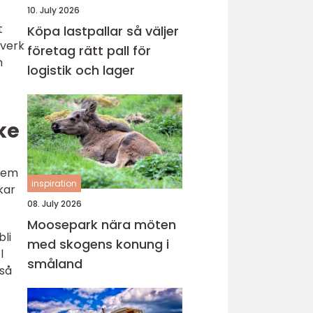
10. July 2026
t
Köpa lastpallar så väljer
gverk
företag rätt pall för
m
logistik och lager
rke
 dem
inspiration
kar
08. July 2026
Moosepark nära möten
bli
med skogens konung i
l
småland
 så