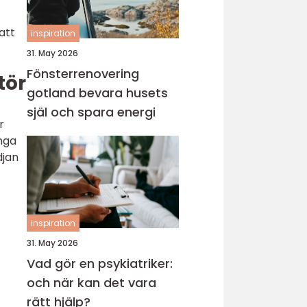
att
inspiration
31. May 2026
Fönsterrenovering
tör
gotland bevara husets
själ och spara energi
r
nga
djan
inspiration
31. May 2026
Vad gör en psykiatriker:
och när kan det vara
rätt hjälp?