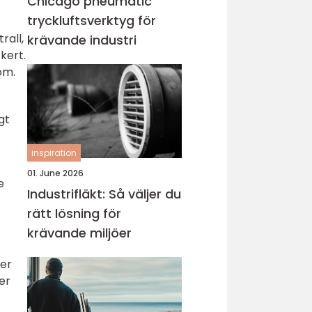
Chicago pneumatic
tryckluftsverktyg för
rall,
krävande industri
kert.
om.
gt
inspiration
01. June 2026
e
Industrifläkt: Så väljer du
rätt lösning för
krävande miljöer
mer
er