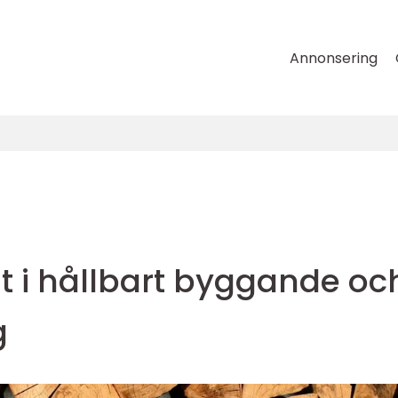
Annonsering
t i hållbart byggande oc
g