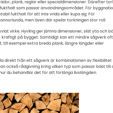
ädor, plank, reglar eller specialdimensioner. Därefter to
 en fukthalt som passar användningsområdet. För byggnati
bil fukthalt för att inte vrida eller kupa sig. För
nnorlunda, men även där spelar torkningen stor roll.
lat virke. Hyvling ger jämna dimensioner, slät yta och b
kraftigt på bygget. Samtidigt kan ett mindre sågverk oft
t, till exempel extra breda plank, längre längder eller
 direkt från ett sågverk är kombinationen av flexibilitet
tan också rådgivning kring vilken typ som passar bäst till d
 hur du behandlar det för att förlänga livslängden.