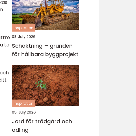
rkas
on
inspiration
ättre
08. July 2026
a ta
Schaktning – grunden
för hållbara byggprojekt
 och
itt
inspiration
05. July 2026
Jord för trädgård och
odling