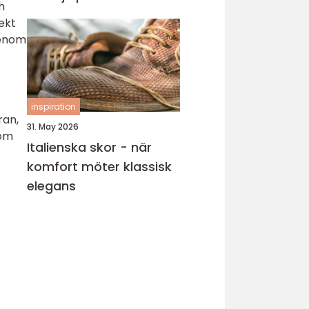
h
ekt
Genom
inspiration
ran,
31. May 2026
som
Italienska skor - när
komfort möter klassisk
elegans