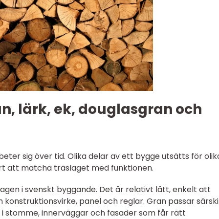
an, lärk, ek, douglasgran och
eter sig över tid. Olika delar av ett bygge utsätts för olik
rt att matcha träslaget med funktionen.
agen i svenskt byggande. Det är relativt lätt, enkelt att
konstruktionsvirke, panel och reglar. Gran passar särski
el i stomme, innerväggar och fasader som får rätt