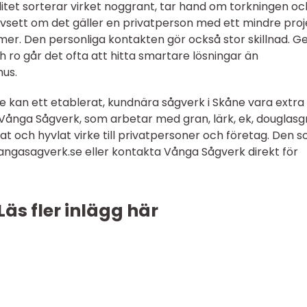
itet sorterar virket noggrant, tar hand om torkningen oc
oavsett om det gäller en privatperson med ett mindre proj
ymer. Den personliga kontakten gör också stor skillnad. 
ch ro går det ofta att hitta smartare lösningar än
us.
ge kan ett etablerat, kundnära sågverk i Skåne vara extra
r Vånga Sågverk, som arbetar med gran, lärk, ek, douglasg
at och hyvlat virke till privatpersoner och företag. Den 
vangasagverk.se eller kontakta Vånga Sågverk direkt för
Läs fler inlägg här