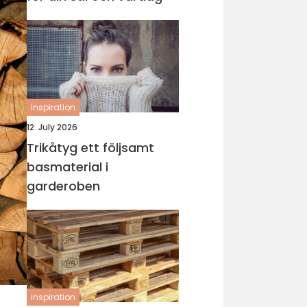
inspiration
12. July 2026
Trikåtyg ett följsamt
basmaterial i
garderoben
inspiration