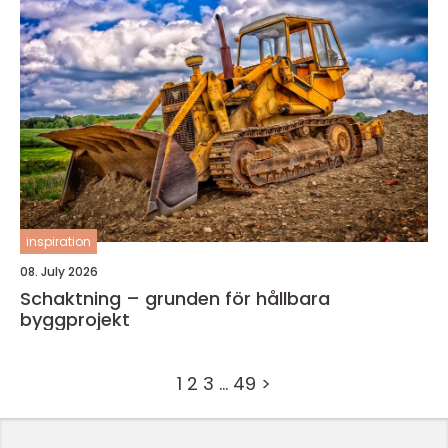
inspiration
08. July 2026
Schaktning – grunden för hållbara
byggprojekt
1
2
3
…
49
>