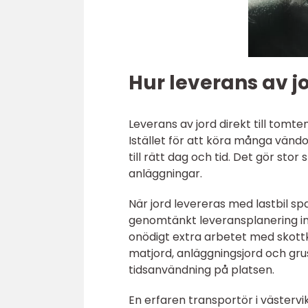
Hur leverans av j
Leverans av jord direkt till tomte
Istället för att köra många vän
till rätt dag och tid. Det gör sto
anläggningar.
När jord levereras med lastbil sp
genomtänkt leveransplanering in
onödigt extra arbetet med skottk
matjord, anläggningsjord och gru
tidsanvändning på platsen.
En erfaren transportör i västerv