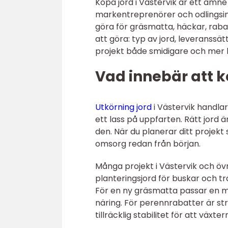
Köpa jord i Västervik är ett ämne 
markentreprenörer och odlingsint
göra för gräsmatta, häckar, raba
att göra: typ av jord, leveranssät
projekt både smidigare och mer hå
Vad innebär att kö
Utkörning jord
i Västervik handla
ett lass på uppfarten. Rätt jord ä
den. När du planerar ditt projek
omsorg redan från början.
Många projekt i Västervik och ö
planteringsjord för buskar och t
För en ny gräsmatta passar en mu
näring. För perennrabatter är str
tillräcklig stabilitet för att växt