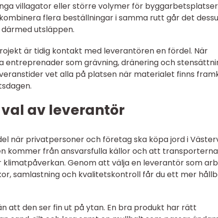
ånga villagator eller större volymer för byggarbetsplatse
ombinera flera beställningar i samma rutt går det des
h därmed utsläppen.
rojekt är tidig kontakt med leverantören en fördel. När
iga entreprenader som grävning, dränering och stensättni
leveranstider vet alla på platsen när materialet finns fram
etsdagen.
h val av leverantör
 del när privatpersoner och företag ska köpa jord i Västerv
den kommer från ansvarsfulla källor och att transporterna
r klimatpåverkan. Genom att välja en leverantör som ar
r, samlastning och kvalitetskontroll får du ett mer hållb
n att den ser fin ut på ytan. En bra produkt har rätt