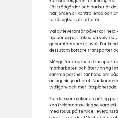
kornstorlek, jämn fördelning mel
För trädgårdar och parker är det
När jorden är kontrollerad och pr
förutsägbart, år efter år.
Val av leverantör påverkar hela ke
hjälper dig att räkna på volymer
genomförs som utlovat. För kunde
dessutom kortare transporter o
Många företag inom transport och
markarbeten och återvinning i si
samma partner tar hand om både 
anläggningsarbetet. När kommuni
tydligare och mer lättplanerade.
För den som söker en pålitlig pa
kan freightconsulting.se vara et
med fokus på service, leveranssäk
som vill köpa jord Västervik på et