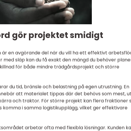
ord gör projektet smidigt
n är en avgörande del när du vill ha ett effektivt arbetsflö
dor med släp kan du få exakt den mängd du behöver plan
r skillnad för både mindre trädgårdsprojekt och större
arar du tid, bränsle och belastning på egen utrustning. En
nebär att materialet tippas där det behövs som mest, u
ärra och traktor. För större projekt kan flera fraktioner
s komma i samma logistikupplägg, vilket ger effektivare
iksområdet arbetar ofta med flexibla lösningar. Kunden k