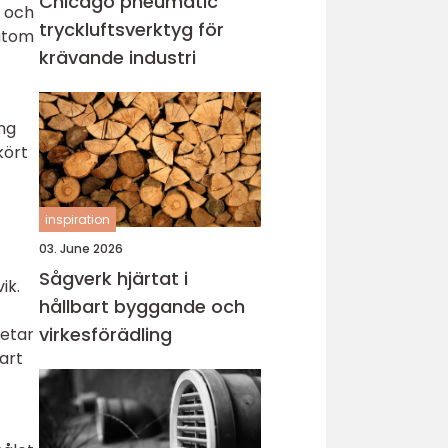
Chicago pneumatic
r och
tryckluftsverktyg för
sutom
krävande industri
ng
kört
inspiration
03. June 2026
Sågverk hjärtat i
ik.
hållbart byggande och
virkesförädling
betar
art