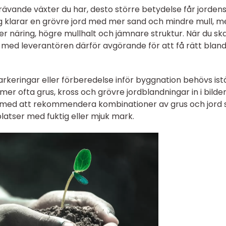
rävande växter du har, desto större betydelse får jorden
ing klarar en grövre jord med mer sand och mindre mull, 
 näring, högre mullhalt och jämnare struktur. När du sk
en med leverantören därför avgörande för att få rätt blan
rkeringar eller förberedelse inför byggnation behövs istä
mer ofta grus, kross och grövre jordblandningar in i bilden
ill med att rekommendera kombinationer av grus och jord
platser med fuktig eller mjuk mark.