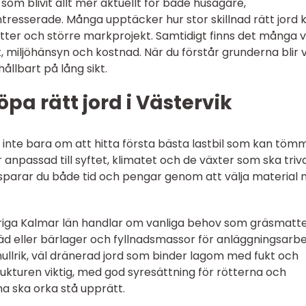
som blivit allt mer aktuellt för både husägare,
resserade. Många upptäcker hur stor skillnad rätt jord 
tter och större markprojekt. Samtidigt finns det många v
t, miljöhänsyn och kostnad. När du förstår grunderna blir 
llbart på lång sikt.
pa rätt jord i Västervik
r inte bara om att hitta första bästa lastbil som kan töm
r anpassad till syftet, klimatet och de växter som ska triva
t sparar du både tid och pengar genom att välja material
vriga Kalmar län handlar om vanliga behov som gräsmatte
räd eller bärlager och fyllnadsmassor för anläggningsarb
llrik, väl dränerad jord som binder lagom med fukt och
ukturen viktig, med god syresättning för rötterna och
erna ska orka stå upprätt.