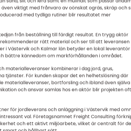
lan sand, silt och lera samt en mullhalt som passar ändam
 även viktigt med frånvaro av oönskat ogräs, skräp och s
oducerad med tydliga rutiner blir resultatet mer
djan från beställning till färdigt resultat. En trygg aktör
, rekommenderar rätt material och ser till att leveransen
r i Västervik och Kalmar län betyder en lokal leverantör
ch bättre kännedom om markförhållanden i området.
 materialleveranser kombinerar i dag jord, grus,
na tjänster. För kunden skapar det en helhetslösning där
materialleveranser, bortforsling och ibland även själva
kation och ansvar samlas hos en aktör blir projekten of
rtner för jordleverans och anläggning i Västervik med om
t intressant val. Företagsnamnet Freight Consulting förkn
erhet och ett aktivt miljöarbete, vilket är centralt för d
t smart och hållbart sätt.