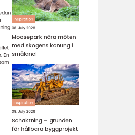
s
medan
a
inspiration
dning
08. July 2026
Moosepark nära möten
med skogens konung i
llet
småland
. En
 som
inspiration
08. July 2026
Schaktning – grunden
för hållbara byggprojekt