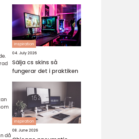
inspiration
04. July 2026
de.
Sälja cs skins så
erad
fungerar det i praktiken
tan
 som
inspiration
08. June 2026
an då