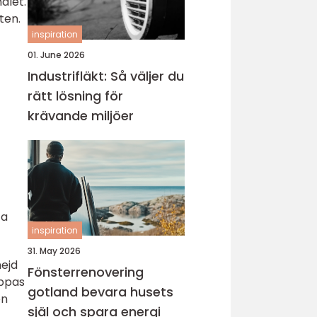
ålet.
ten.
inspiration
01. June 2026
Industrifläkt: Så väljer du
rätt lösning för
krävande miljöer
ta
inspiration
31. May 2026
nejd
Fönsterrenovering
ippas
gotland bevara husets
en
själ och spara energi