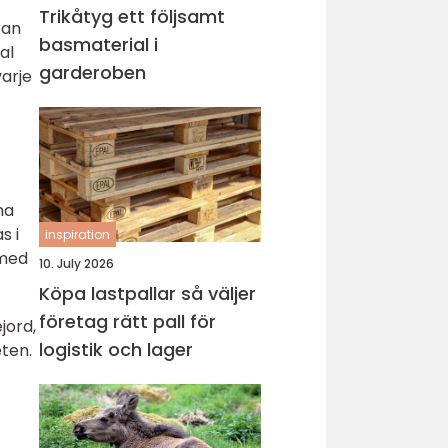
Trikåtyg ett följsamt
kan
basmaterial i
al
garderoben
varje
ma
s i
inspiration
 med
10. July 2026
Köpa lastpallar så väljer
företag rätt pall för
jord,
logistik och lager
eten.