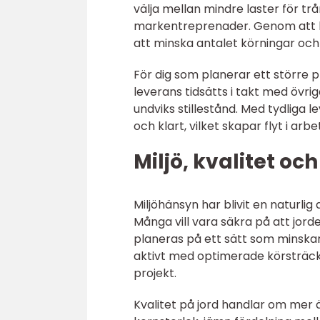
välja mellan mindre laster för tr
markentreprenader. Genom att k
att minska antalet körningar oc
För dig som planerar ett större p
leverans tidsätts i takt med övr
undviks stillestånd. Med tydliga 
och klart, vilket skapar flyt i arb
Miljö, kvalitet oc
Miljöhänsyn har blivit en naturlig
Många vill vara säkra på att jor
planeras på ett sätt som minska
aktivt med optimerade körsträcko
projekt.
Kvalitet på jord handlar om mer ä