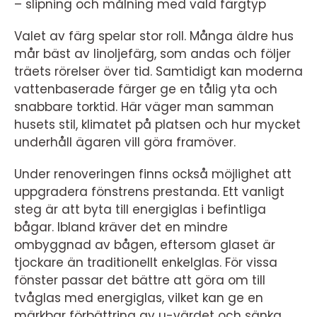
– slipning och målning med vald färgtyp
Valet av färg spelar stor roll. Många äldre hus
mår bäst av linoljefärg, som andas och följer
träets rörelser över tid. Samtidigt kan moderna
vattenbaserade färger ge en tålig yta och
snabbare torktid. Här väger man samman
husets stil, klimatet på platsen och hur mycket
underhåll ägaren vill göra framöver.
Under renoveringen finns också möjlighet att
uppgradera fönstrens prestanda. Ett vanligt
steg är att byta till energiglas i befintliga
bågar. Ibland kräver det en mindre
ombyggnad av bågen, eftersom glaset är
tjockare än traditionellt enkelglas. För vissa
fönster passar det bättre att göra om till
tvåglas med energiglas, vilket kan ge en
märkbar förbättring av u-värdet och sänka