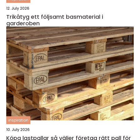
12. July 2026
Trikåtyg ett följsamt basmaterial i
garderoben
inspiration
10. July 2026
Köpa lastpallar så väljer företag rätt pall för