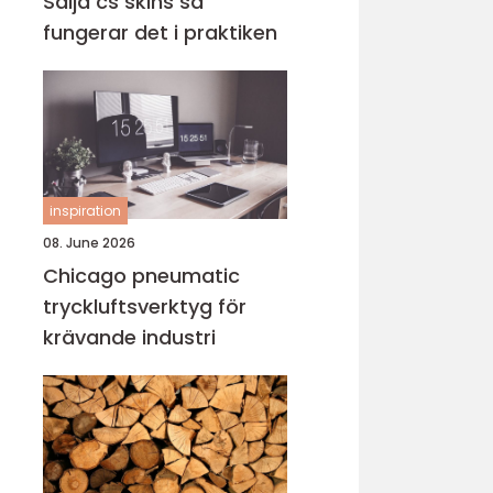
Sälja cs skins så
fungerar det i praktiken
inspiration
08. June 2026
Chicago pneumatic
tryckluftsverktyg för
krävande industri