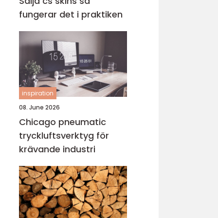
Sälja cs skins så
fungerar det i praktiken
inspiration
08. June 2026
Chicago pneumatic
tryckluftsverktyg för
krävande industri