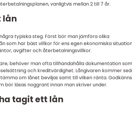
erbetalningsplanen, vanligtvis mellan 2 till 7 år.
 lån
några typiska steg. Först bör man jämföra olika
lån som har bäst villkor för ens egen ekonomiska situation
ntor, avgifter och återbetalningsvillkor.
vare, behöver man ofta tillhandahålla dokumentation so
sysselsättning och kreditvärdighet. Långivaren kommer se
ämma om lånet beviljas samt till vilken ränta. Godkänns
m bör läsas noggrant innan man skriver under.
ha tagit ett lån