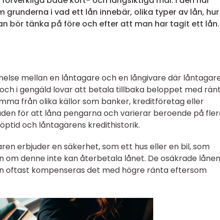
 förverkliga både kort- och långsiktiga mål. I den här
 grunderna i vad ett lån innebär, olika typer av lån, hur
 bör tänka på före och efter att man har tagit ett lån.
else mellan en låntagare och en långivare där låntagar
 och i gengäld lovar att betala tillbaka beloppet med rän
mma från olika källor som banker, kreditföretag eller
den för att låna pengarna och varierar beroende på fler
 löptid och låntagarens kredithistorik.
aren erbjuder en säkerhet, som ett hus eller en bil, som
en om denne inte kan återbetala lånet. De osäkrade låne
en oftast kompenseras det med högre ränta eftersom