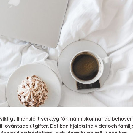
viktigt finansiellt verktyg för människor när de behöver
till oväntade utgifter. Det kan hjälpa individer och familj