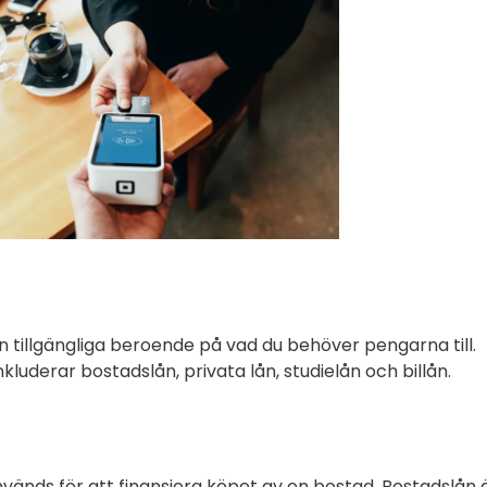
n tillgängliga beroende på vad du behöver pengarna till.
kluderar bostadslån, privata lån, studielån och billån.
nvänds för att finansiera köpet av en bostad. Bostadslån 