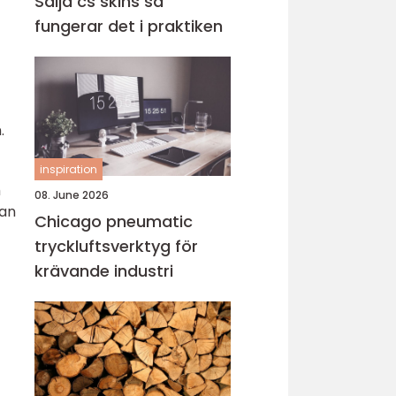
Sälja cs skins så
fungerar det i praktiken
.
inspiration
m
08. June 2026
dan
Chicago pneumatic
tryckluftsverktyg för
krävande industri