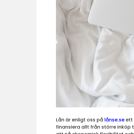
Lån är enligt oss på
lånse.se
ett 
finansiera allt från större inköp 