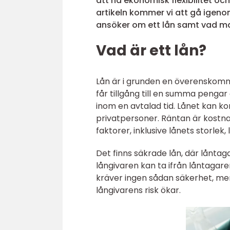
att nå ekonomisk flexibilitet och
artikeln kommer vi att gå igenom
ansöker om ett lån samt vad man
Vad är ett lån?
Lån är i grunden en överenskomm
får tillgång till en summa pengar
inom en avtalad tid. Lånet kan ko
privatpersoner. Räntan är kostna
faktorer, inklusive lånets storlek,
Det finns säkrade lån, där låntag
långivaren kan ta ifrån låntagar
kräver ingen sådan säkerhet, m
långivarens risk ökar.