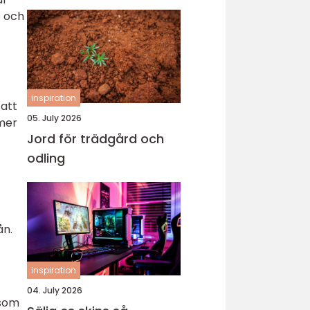
5 och
inspiration
 att
05. July 2026
 mer
Jord för trädgård och
odling
ån.
inspiration
04. July 2026
 som