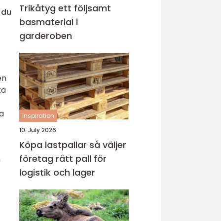
Trikåtyg ett följsamt
 du
basmaterial i
garderoben
en
ta
a
inspiration
10. July 2026
Köpa lastpallar så väljer
företag rätt pall för
n
logistik och lager