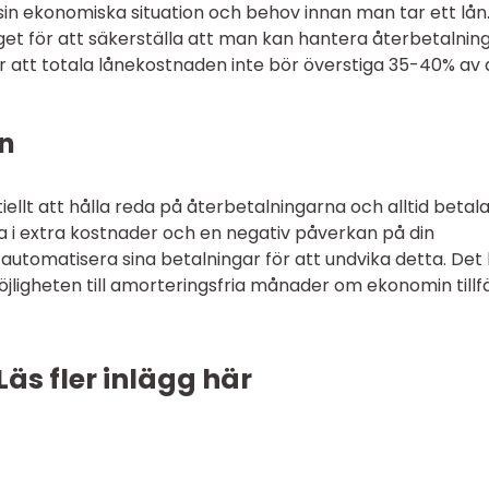
sin ekonomiska situation och behov innan man tar ett lån
get för att säkerställa att man kan hantera återbetalnin
 att totala lånekostnaden inte bör överstiga 35-40% av 
ån
iellt att hålla reda på återbetalningarna och alltid betala i
a i extra kostnader och en negativ påverkan på din
 automatisera sina betalningar för att undvika detta. Det
ligheten till amorteringsfria månader om ekonomin tillfä
Läs fler inlägg här