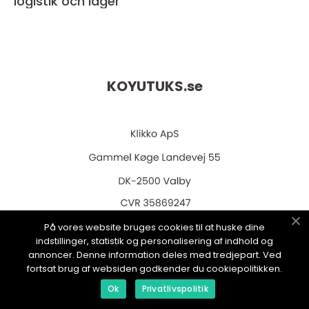
logistik och lager
KOYUTUKS.
se
web:
www.klikko.dk
På vores website bruges cookies til at huske dine
indstillinger, statistik og personalisering af indhold og
annoncer. Denne information deles med tredjepart. Ved
fortsat brug af websiden godkender du cookiepolitikken.
Ok
Privatlivspolitik
Menu