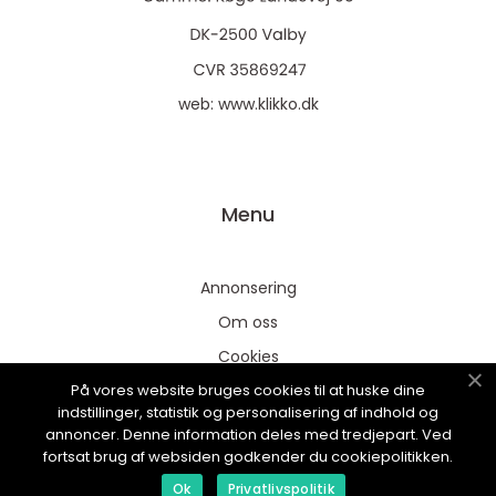
web:
www.klikko.dk
Menu
Annonsering
Om oss
Cookies
På vores website bruges cookies til at huske dine
Kontakta oss
indstillinger, statistik og personalisering af indhold og
Sitemap
annoncer. Denne information deles med tredjepart. Ved
fortsat brug af websiden godkender du cookiepolitikken.
Ok
Privatlivspolitik