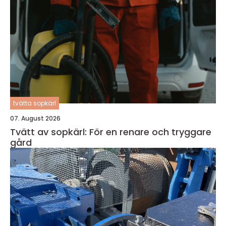
tvätta sopkärl
07. August 2026
Tvätt av sopkärl: För en renare och tryggare
gård