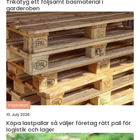
Trikåtyg ett följsamt basmaterial i
garderoben
inspiration
10. July 2026
Köpa lastpallar så väljer företag rätt pall för
logistik och lager