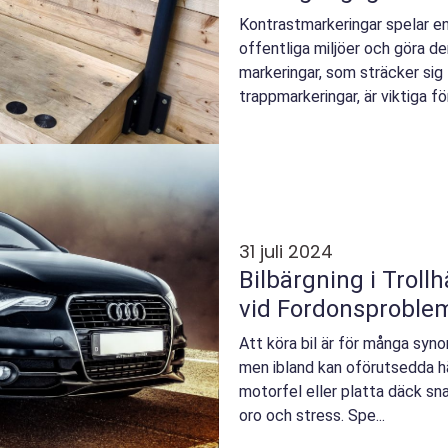
Kontrastmarkeringar spelar en
offentliga miljöer och göra de
markeringar, som sträcker sig
trappmarkeringar, är viktiga f
seende person...
31 juli 2024
Bilbärgning i Trollhättan Din
vid Fordonsproble
Att köra bil är för många syno
men ibland kan oförutsedda h
motorfel eller platta däck sna
oro och stress. Spe...