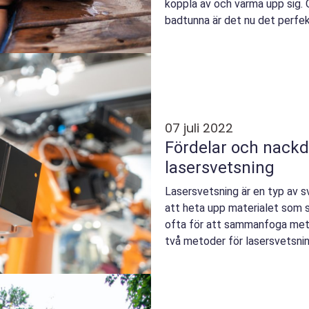
koppla av och värma upp sig.
badtunna är det nu det perfekta
sådan. Här är...
07 juli 2022
Fördelar och nack
lasersvetsning
Lasersvetsning är en typ av s
att heta upp materialet som
ofta för att sammanfoga metal
två metoder för lasersvetsni
värmeledning och...