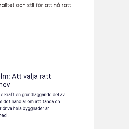
itet och stil för att nå rätt
lm: Att välja rätt
ehov
 elkraft en grundläggande del av
m det handlar om att tända en
r driva hela byggnader är
ed...