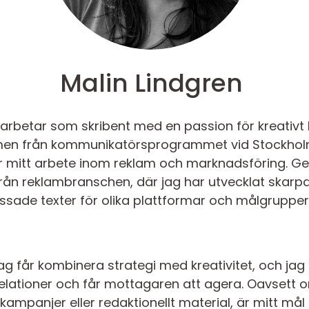
Malin Lindgren
 arbetar som skribent med en passion för kreativt
en från kommunikatörsprogrammet vid Stockholms
ör mitt arbete inom reklam och marknadsföring. G
 från reklambranschen, där jag har utvecklat ska
assade texter för olika plattformar och målgrupper
ag får kombinera strategi med kreativitet, och jag b
relationer och får mottagaren att agera. Oavsett
kampanjer eller redaktionellt material, är mitt mål a