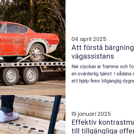
04 april 2025
Att förstå bärgning:
vägassistans
När olyckan är framme och for
en ovärderlig tjänst. I sådana 
att hjälp finns tillgänglig dygn
19 januari 2025
Effektiv kontrastm
till tillgängliga off