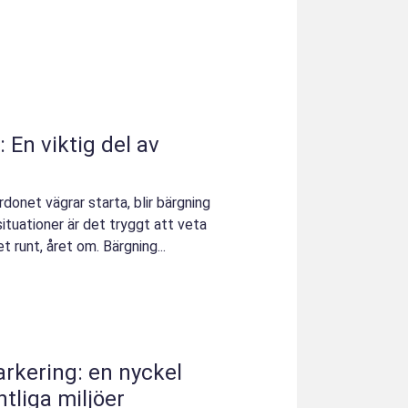
 En viktig del av
donet vägrar starta, blir bärgning
situationer är det tryggt att veta
et runt, året om. Bärgning...
arkering: en nyckel
entliga miljöer