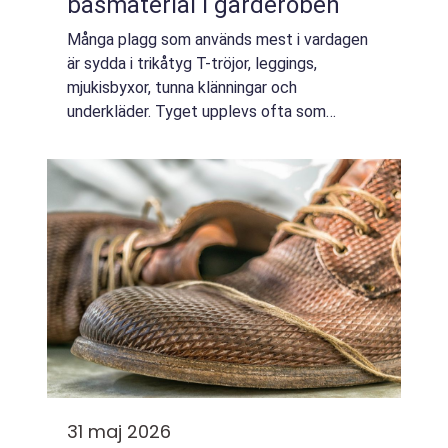
basmaterial i garderoben
Många plagg som används mest i vardagen
är sydda i trikåtyg T-tröjor, leggings,
mjukisbyxor, tunna klänningar och
underkläder. Tyget upplevs ofta som
självklart, men bakom den mjuka känslan
finns tydliga egenskaper som gör trikå unikt.
Genom att förs...
31 maj 2026