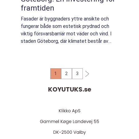
framtiden
Fasader är byggnaders yttre ansikte och
fungerar både som estetisk prydnad och
viktig försvarsbarriär mot väder och vind. I
staden Göteborg, där klimatet består av
dessa ombytliga naturkrafter, blir
fasadputs...
1
2
3
KOYUTUKS.
se