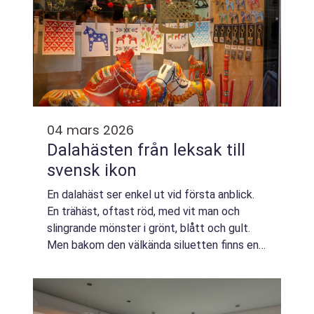
04 mars 2026
Dalahästen från leksak till
svensk ikon
En dalahäst ser enkel ut vid första anblick.
En trähäst, oftast röd, med vit man och
slingrande mönster i grönt, blått och gult.
Men bakom den välkända siluetten finns en
berättelse om skogsarbetare som täljde vid
brasan, om envisa hantverkare i Nusn...