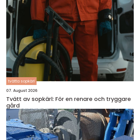
tvätta sopkärl
07. August 2026
Tvätt av sopkärl: För en renare och tryggare
gård